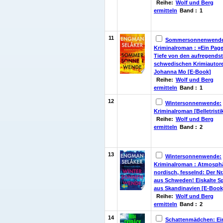
Reihe:
Wolf und Berg
ermitteln
Band :
1
11
Sommersonnenwend
Kriminalroman : »Ein Page
Tiefe von den aufregends
schwedischen Krimiautor
Johanna Mo [E-Book]
Reihe:
Wolf und Berg
ermitteln
Band :
1
12
Wintersonnenwende:
Kriminalroman [Belletristi
Reihe:
Wolf und Berg
ermitteln
Band :
2
13
Wintersonnenwende:
Kriminalroman : Atmosphä
nordisch, fesselnd: Der Nr
aus Schweden! Eiskalte 
aus Skandinavien [E-Book
Reihe:
Wolf und Berg
ermitteln
Band :
2
14
Schattenmädchen: Ein 