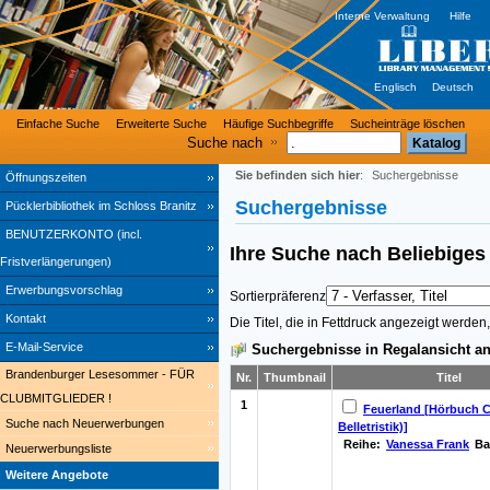
Interne Verwaltung
Hilfe
Englisch
Deutsch
Einfache Suche
Erweiterte Suche
Häufige Suchbegriffe
Sucheinträge löschen
Suche nach
Sie befinden sich hier
:
Suchergebnisse
Öffnungszeiten
Suchergebnisse
Pücklerbibliothek im Schloss Branitz
BENUTZERKONTO (incl.
Ihre Suche nach
Beliebig
Fristverlängerungen)
Erwerbungsvorschlag
Sortierpräferenz
Kontakt
Die Titel, die in Fettdruck angezeigt werde
E-Mail-Service
Suchergebnisse in Regalansicht an
Brandenburger Lesesommer - FÜR
Nr.
Thumbnail
Titel
CLUBMITGLIEDER !
1
Feuerland [Hörbuch C
Suche nach Neuerwerbungen
Belletristik)]
Reihe:
Vanessa Frank
Ba
Neuerwerbungsliste
Weitere Angebote