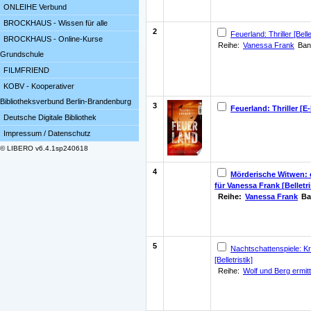
ONLEIHE Verbund
BROCKHAUS - Wissen für alle
2
Feuerland: Thriller [Bellet
BROCKHAUS - Online-Kurse
Reihe:
Vanessa Frank
Ban
Grundschule
FILMFRIEND
KOBV - Kooperativer
Bibliotheksverbund Berlin-Brandenburg
3
Feuerland: Thriller [E
Deutsche Digitale Bibliothek
Impressum / Datenschutz
© LIBERO v6.4.1sp240618
4
Mörderische Witwen: ei
für Vanessa Frank [Belletri
Reihe:
Vanessa Frank
Ba
5
Nachtschattenspiele: K
[Belletristik]
Reihe:
Wolf und Berg ermitt