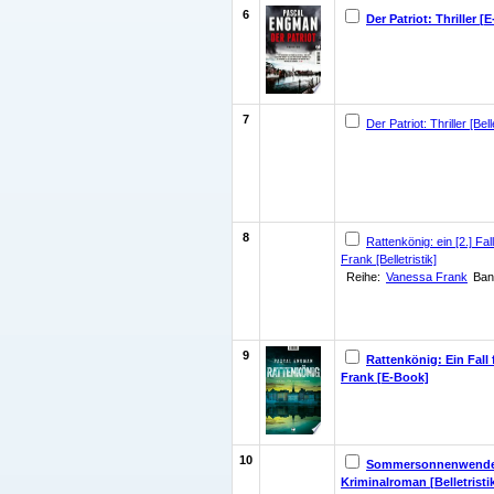
6
Der Patriot: Thriller [
7
Der Patriot: Thriller [Belle
8
Rattenkönig: ein [2.] Fa
Frank [Belletristik]
Reihe:
Vanessa Frank
Ban
9
Rattenkönig: Ein Fall
Frank [E-Book]
10
Sommersonnenwend
Kriminalroman [Belletristi