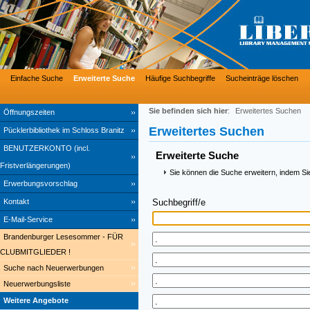
Einfache Suche
Erweiterte Suche
Häufige Suchbegriffe
Sucheinträge löschen
Sie befinden sich hier
:
Erweitertes Suchen
Öffnungszeiten
Erweitertes Suchen
Pücklerbibliothek im Schloss Branitz
BENUTZERKONTO (incl.
Erweiterte Suche
Fristverlängerungen)
Sie können die Suche erweitern, indem Si
Erwerbungsvorschlag
Kontakt
Suchbegriff/e
E-Mail-Service
Brandenburger Lesesommer - FÜR
CLUBMITGLIEDER !
Suche nach Neuerwerbungen
Neuerwerbungsliste
Weitere Angebote