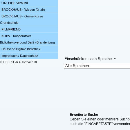
ONLEIHE Verbund
BROCKHAUS - Wissen für alle
BROCKHAUS - Online-Kurse
Grundschule
FILMFRIEND
KOBV - Kooperativer
Bibliotheksverbund Berlin-Brandenburg
Deutsche Digitale Bibliothek
Impressum / Datenschutz
Einschränken nach Sprache
© LIBERO v6.4.1sp240618
Erweiterte Suche
Geben Sie einen oder mehrere Suchbeg
auch die "EINGABETASTE" verwende