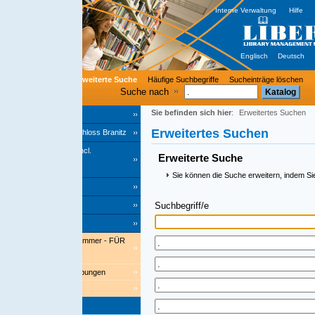
Interne Verwaltung
Hilfe
Englisch
Deutsch
rweiterte Suche
Häufige Suchbegriffe
Sucheinträge löschen
Suche nach
Sie befinden sich hier
:
Erweitertes Suchen
Erweitertes Suchen
hloss Branitz
cl.
Erweiterte Suche
Sie können die Suche erweitern, indem Sie einen Stern '*' am End
Suchbegriff/e
Index
ommer - FÜR
bungen