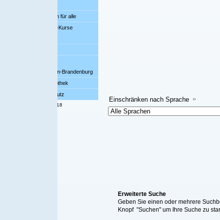
ür alle
-Kurse
bi
Datensätze 
lin-Brandenburg
Einschränken 
othek
Einschränk
utz
Einschränken nach Sprache
18
Erweiterte Suche
Geben Sie einen oder mehrere Suchbegriff/e ein, wählen S
Knopf "Suchen" um Ihre Suche zu starten. Alternativ kön