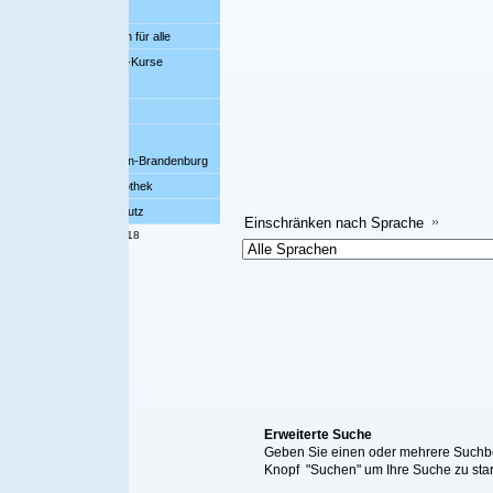
ür alle
-Kurse
bi
Datensätze 
lin-Brandenburg
Einschränken 
othek
Einschränk
utz
Einschränken nach Sprache
18
Erweiterte Suche
Geben Sie einen oder mehrere Suchbegriff/e ein, wählen S
Knopf "Suchen" um Ihre Suche zu starten. Alternativ kön