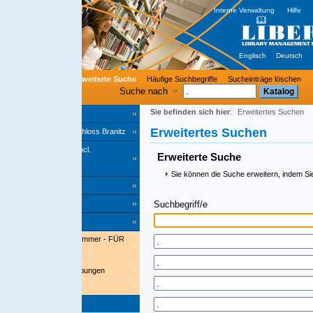
Interne Verwaltung
Hilfe
Englisch
Deutsch
rweiterte Suche
Häufige Suchbegriffe
Sucheinträge löschen
Suche nach
Sie befinden sich hier
:
Erweitertes Suchen
Erweitertes Suchen
hloss Branitz
cl.
Erweiterte Suche
Sie können die Suche erweitern, indem Sie einen Stern '*' am End
Suchbegriff/e
Index
ommer - FÜR
bungen