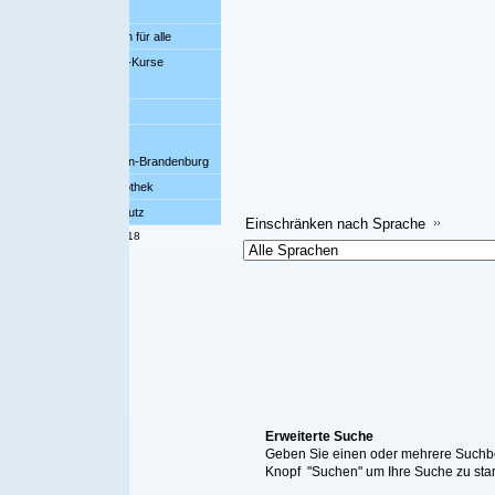
ür alle
-Kurse
bi
Datensätze 
lin-Brandenburg
Einschränken 
othek
Einschränk
utz
Einschränken nach Sprache
18
Erweiterte Suche
Geben Sie einen oder mehrere Suchbegriff/e ein, wählen S
Knopf "Suchen" um Ihre Suche zu starten. Alternativ kön