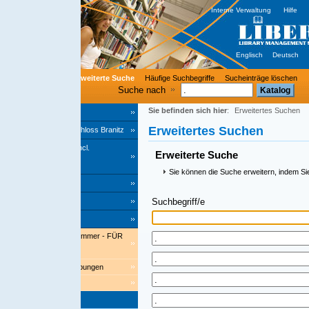
Interne Verwaltung
Hilfe
Englisch
Deutsch
rweiterte Suche
Häufige Suchbegriffe
Sucheinträge löschen
Suche nach
Sie befinden sich hier
:
Erweitertes Suchen
Erweitertes Suchen
hloss Branitz
cl.
Erweiterte Suche
Sie können die Suche erweitern, indem Sie einen Stern '*' am End
Suchbegriff/e
Index
ommer - FÜR
bungen