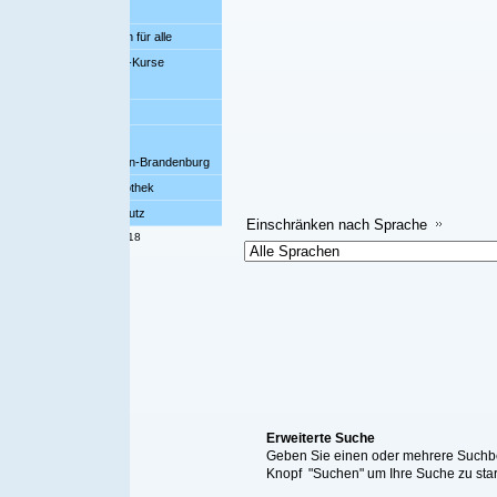
ür alle
-Kurse
bi
Datensätze 
lin-Brandenburg
Einschränken 
othek
Einschränk
utz
Einschränken nach Sprache
18
Erweiterte Suche
Geben Sie einen oder mehrere Suchbegriff/e ein, wählen S
Knopf "Suchen" um Ihre Suche zu starten. Alternativ kön