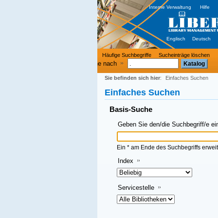
Interne Verwaltung
Hilfe
Englisch
Deutsch
Häufige Suchbegriffe
Sucheinträge löschen
e nach
Sie befinden sich hier
:
Einfaches Suchen
Einfaches Suchen
Basis-Suche
Geben Sie den/die Suchbegriff/e ein und klicken Sie dann auf OK
Ein * am Ende des Suchbegriffs erweitert die Suche
Index
Servicestelle