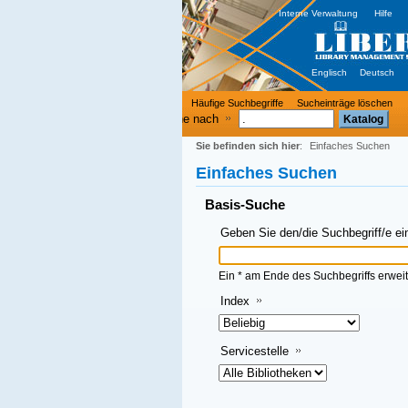
Interne Verwaltung
Hilfe
Englisch
Deutsch
Häufige Suchbegriffe
Sucheinträge löschen
e nach
Sie befinden sich hier
:
Einfaches Suchen
Einfaches Suchen
Basis-Suche
Geben Sie den/die Suchbegriff/e ein und klicken Sie dann auf OK
Ein * am Ende des Suchbegriffs erweitert die Suche
Index
Servicestelle