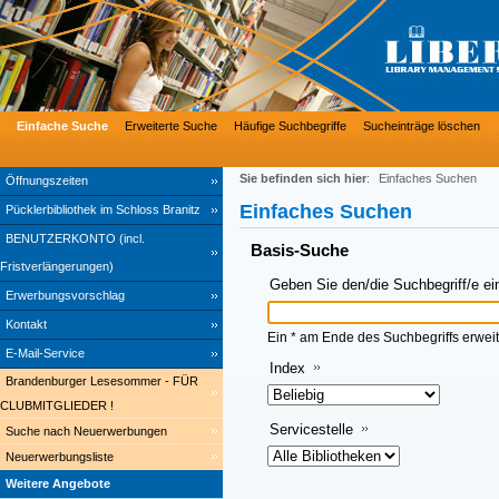
Einfache Suche
Erweiterte Suche
Häufige Suchbegriffe
Sucheinträge löschen
Sie befinden sich hier
:
Einfaches Suchen
Öffnungszeiten
Einfaches Suchen
Pücklerbibliothek im Schloss Branitz
BENUTZERKONTO (incl.
Basis-Suche
Fristverlängerungen)
Geben Sie den/die Suchbegriff/e ei
Erwerbungsvorschlag
Kontakt
Ein * am Ende des Suchbegriffs erweit
E-Mail-Service
Index
Brandenburger Lesesommer - FÜR
CLUBMITGLIEDER !
Servicestelle
Suche nach Neuerwerbungen
Neuerwerbungsliste
Weitere Angebote