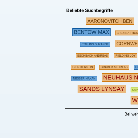
Beliebte Suchbegriffe
AARONOVITCH BEN
BENTOW MAX
BREZINA THO
CORNWEL
COLLINS SUZANNE
ESCHBACH ANDREAS
FIELDING JOY
GIER KERSTIN
GRUBER ANDREAS
H
NEUHAUS N
NESSER HAKAN
SANDS LYNSAY
SAP
W
Bei wei