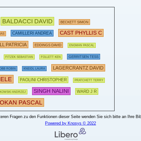
BALDACCI DAVID
BECKETT SIMON
CAST PHYLLIS C
CAMILLERI ANDREA
MAS
L PATRICIA
EDDINGS DAVID
ENGMAN PASCAL
GERRITSEN TESS
FITZEK SEBASTIAN
FOLLETT KEN
LAGERCRANTZ DAVID
OBB ROBIN
KNEIDL LAURA
ELE
PAOLINI CHRISTOPHER
PRATCHETT TERRY
SINGH NALINI
WARD J R
KOWSKI ANDRZEJ
OKAN PASCAL
teren Fragen zu den Funktionen dieser Seite wenden Sie sich bitte an Ihre Bib
Powered by Knosys © 2022