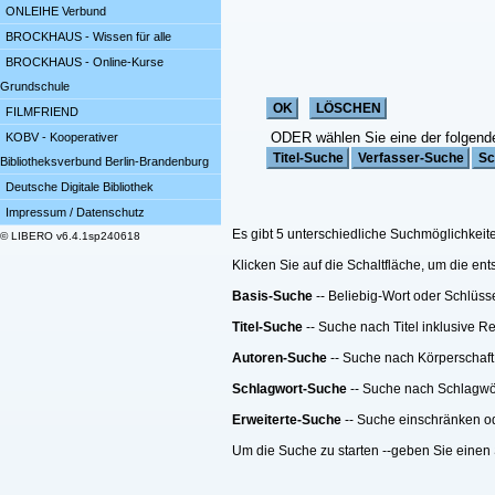
ONLEIHE Verbund
BROCKHAUS - Wissen für alle
BROCKHAUS - Online-Kurse
Grundschule
FILMFRIEND
ODER wählen Sie eine der folgend
KOBV - Kooperativer
Bibliotheksverbund Berlin-Brandenburg
Deutsche Digitale Bibliothek
Impressum / Datenschutz
Es gibt 5 unterschiedliche Suchmöglichkeit
© LIBERO v6.4.1sp240618
Klicken Sie auf die Schaltfläche, um die e
Basis-Suche
-- Beliebig-Wort oder Schlüss
Titel-Suche
-- Suche nach Titel inklusive R
Autoren-Suche
-- Suche nach Körperschaft
Schlagwort-Suche
-- Suche nach Schlagwö
Erweiterte-Suche
-- Suche einschränken ode
Um die Suche zu starten --geben Sie einen