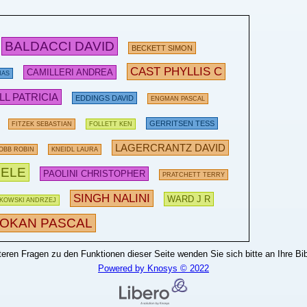
BALDACCI DAVID
BECKETT SIMON
CAST PHYLLIS C
CAMILLERI ANDREA
MAS
L PATRICIA
EDDINGS DAVID
ENGMAN PASCAL
GERRITSEN TESS
FITZEK SEBASTIAN
FOLLETT KEN
LAGERCRANTZ DAVID
OBB ROBIN
KNEIDL LAURA
ELE
PAOLINI CHRISTOPHER
PRATCHETT TERRY
SINGH NALINI
WARD J R
KOWSKI ANDRZEJ
OKAN PASCAL
teren Fragen zu den Funktionen dieser Seite wenden Sie sich bitte an Ihre Bib
Powered by Knosys © 2022