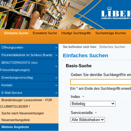
Einfache Suche
Erweiterte Suche
Häufige Suchbegriffe
Sucheinträge löschen
Sie befinden sich hier
:
Einfaches Suchen
Öffnungszeiten
Einfaches Suchen
Pücklerbibliothek im Schloss Branitz
BENUTZERKONTO (incl.
Basis-Suche
Fristverlängerungen)
Geben Sie den/die Suchbegriff/e ei
Erwerbungsvorschlag
Kontakt
Ein * am Ende des Suchbegriffs erweit
E-Mail-Service
Index
Brandenburger Lesesommer - FÜR
CLUBMITGLIEDER !
Servicestelle
Suche nach Neuerwerbungen
Neuerwerbungsliste
Weitere Angebote