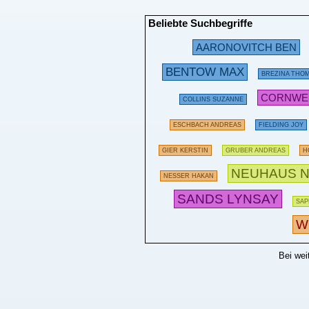
Beliebte Suchbegriffe
AARONOVITCH BEN
BENTOW MAX
BREZINA THO
CORNWEL
COLLINS SUZANNE
ESCHBACH ANDREAS
FIELDING JOY
GIER KERSTIN
GRUBER ANDREAS
H
NEUHAUS N
NESSER HAKAN
SANDS LYNSAY
SAP
W
Bei wei