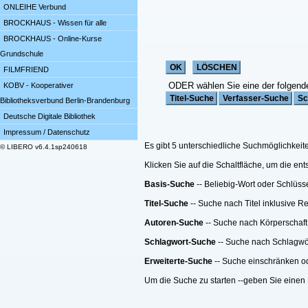
ONLEIHE Verbund
BROCKHAUS - Wissen für alle
BROCKHAUS - Online-Kurse
Grundschule
FILMFRIEND
ODER wählen Sie eine der folgend
KOBV - Kooperativer
Bibliotheksverbund Berlin-Brandenburg
Deutsche Digitale Bibliothek
Impressum / Datenschutz
Es gibt 5 unterschiedliche Suchmöglichkeit
© LIBERO v6.4.1sp240618
Klicken Sie auf die Schaltfläche, um die e
Basis-Suche
-- Beliebig-Wort oder Schlüss
Titel-Suche
-- Suche nach Titel inklusive R
Autoren-Suche
-- Suche nach Körperschaft
Schlagwort-Suche
-- Suche nach Schlagwö
Erweiterte-Suche
-- Suche einschränken ode
Um die Suche zu starten --geben Sie einen