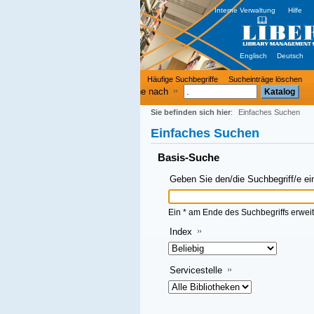
Interne Verwaltung
Hilfe
Englisch
Deutsch
Häufige Suchbegriffe
Sucheinträge löschen
e nach
Sie befinden sich hier
:
Einfaches Suchen
Einfaches Suchen
Basis-Suche
Geben Sie den/die Suchbegriff/e ein und klicken Sie dann auf OK
Ein * am Ende des Suchbegriffs erweitert die Suche
Index
Servicestelle