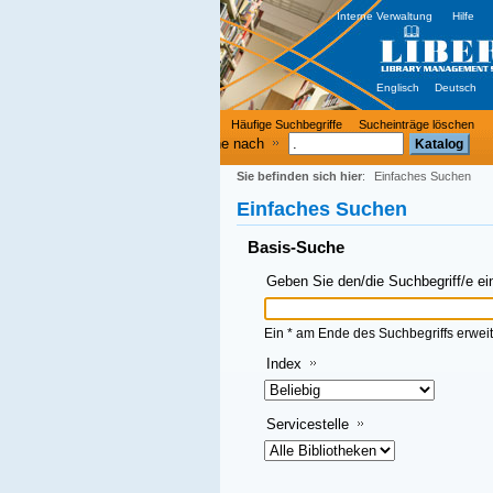
Interne Verwaltung
Hilfe
Englisch
Deutsch
Häufige Suchbegriffe
Sucheinträge löschen
e nach
Sie befinden sich hier
:
Einfaches Suchen
Einfaches Suchen
Basis-Suche
Geben Sie den/die Suchbegriff/e ein und klicken Sie dann auf OK
Ein * am Ende des Suchbegriffs erweitert die Suche
Index
Servicestelle