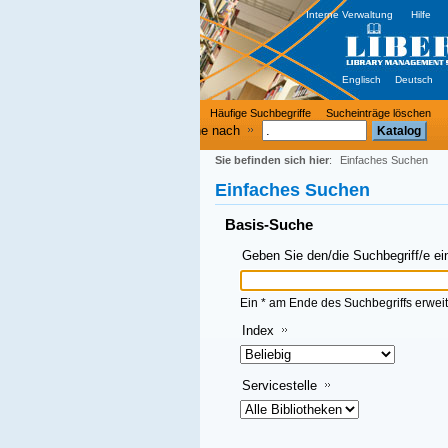
Interne Verwaltung
Hilfe
Englisch
Deutsch
Häufige Suchbegriffe
Sucheinträge löschen
e nach
Sie befinden sich hier
:
Einfaches Suchen
Einfaches Suchen
Basis-Suche
Geben Sie den/die Suchbegriff/e ein und klicken Sie dann auf OK
Ein * am Ende des Suchbegriffs erweitert die Suche
Index
Servicestelle