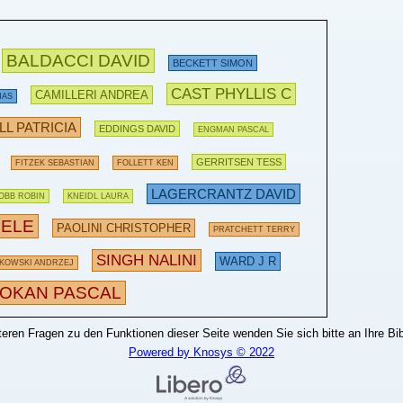
BALDACCI DAVID
BECKETT SIMON
CAST PHYLLIS C
CAMILLERI ANDREA
MAS
L PATRICIA
EDDINGS DAVID
ENGMAN PASCAL
GERRITSEN TESS
FITZEK SEBASTIAN
FOLLETT KEN
LAGERCRANTZ DAVID
OBB ROBIN
KNEIDL LAURA
ELE
PAOLINI CHRISTOPHER
PRATCHETT TERRY
SINGH NALINI
WARD J R
KOWSKI ANDRZEJ
OKAN PASCAL
teren Fragen zu den Funktionen dieser Seite wenden Sie sich bitte an Ihre Bib
Powered by Knosys © 2022