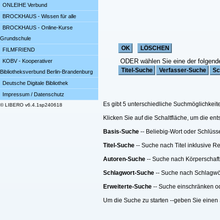
ONLEIHE Verbund
BROCKHAUS - Wissen für alle
BROCKHAUS - Online-Kurse
Grundschule
FILMFRIEND
ODER wählen Sie eine der folgend
KOBV - Kooperativer
Bibliotheksverbund Berlin-Brandenburg
Deutsche Digitale Bibliothek
Impressum / Datenschutz
Es gibt 5 unterschiedliche Suchmöglichkeit
© LIBERO v6.4.1sp240618
Klicken Sie auf die Schaltfläche, um die e
Basis-Suche
-- Beliebig-Wort oder Schlüss
Titel-Suche
-- Suche nach Titel inklusive R
Autoren-Suche
-- Suche nach Körperschaft
Schlagwort-Suche
-- Suche nach Schlagwö
Erweiterte-Suche
-- Suche einschränken ode
Um die Suche zu starten --geben Sie einen