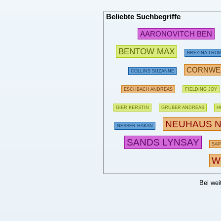
Beliebte Suchbegriffe
AARONOVITCH BEN
BENTOW MAX
BREZINA THO
CORNWEL
COLLINS SUZANNE
ESCHBACH ANDREAS
FIELDING JOY
GIER KERSTIN
GRUBER ANDREAS
H
NEUHAUS N
NESSER HAKAN
SANDS LYNSAY
SAP
W
Bei wei