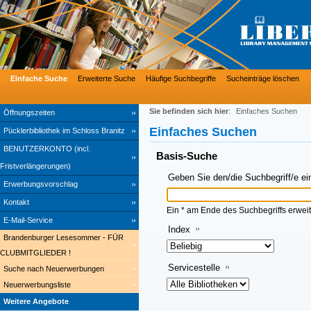
Einfache Suche
Erweiterte Suche
Häufige Suchbegriffe
Sucheinträge löschen
Sie befinden sich hier
:
Einfaches Suchen
Öffnungszeiten
Einfaches Suchen
Pücklerbibliothek im Schloss Branitz
BENUTZERKONTO (incl.
Basis-Suche
Fristverlängerungen)
Geben Sie den/die Suchbegriff/e ei
Erwerbungsvorschlag
Kontakt
Ein * am Ende des Suchbegriffs erweit
E-Mail-Service
Index
Brandenburger Lesesommer - FÜR
CLUBMITGLIEDER !
Servicestelle
Suche nach Neuerwerbungen
Neuerwerbungsliste
Weitere Angebote