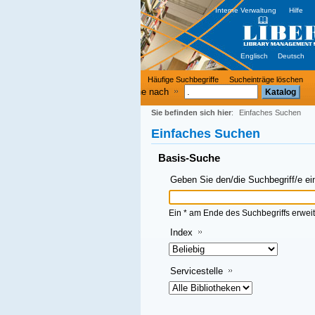
Interne Verwaltung
Hilfe
Englisch
Deutsch
Häufige Suchbegriffe
Sucheinträge löschen
e nach
Sie befinden sich hier
:
Einfaches Suchen
Einfaches Suchen
Basis-Suche
Geben Sie den/die Suchbegriff/e ein und klicken Sie dann auf OK
Ein * am Ende des Suchbegriffs erweitert die Suche
Index
Servicestelle