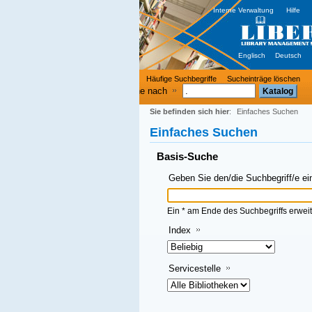
Interne Verwaltung
Hilfe
Englisch
Deutsch
Häufige Suchbegriffe
Sucheinträge löschen
e nach
Sie befinden sich hier
:
Einfaches Suchen
Einfaches Suchen
Basis-Suche
Geben Sie den/die Suchbegriff/e ein und klicken Sie dann auf OK
Ein * am Ende des Suchbegriffs erweitert die Suche
Index
Servicestelle