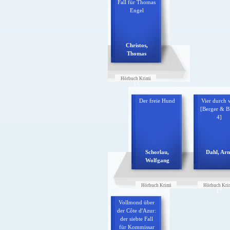
Fall für Thomas
Engel
Christos,
Thomas
Hörbuch Krimi
15
Der freie Hund
Vier durch v
[Berger & 
4]
Schorlau,
Dahl, Arn
Wolfgang
Hörbuch Krimi
Hörbuch Kri
16
17
Vollmond über
der Côte d'Azur:
der siebte Fall
für Kommissar