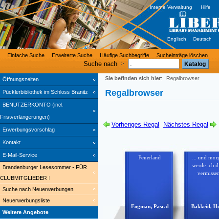
Interne Verwaltung
Hilfe
Englisch
Deutsch
Einfache Suche
Erweiterte Suche
Häufige Suchbegriffe
Sucheinträge löschen
Suche nach
Sie befinden sich hier
:
Regalbrowser
Öffnungszeiten
Regalbrowser
Pücklerbibliothek im Schloss Branitz
BENUTZERKONTO (incl.
Fristverlängerungen)
Vorheriges Regal
Nächstes Regal
Erwerbungsvorschlag
Kontakt
E-Mail-Service
Feuerland
... und mor
werde ich d
Brandenburger Lesesommer - FÜR
vermisse
CLUBMITGLIEDER !
Suche nach Neuerwerbungen
Neuerwerbungsliste
Engman, Pascal
Bakkeid, He
Weitere Angebote