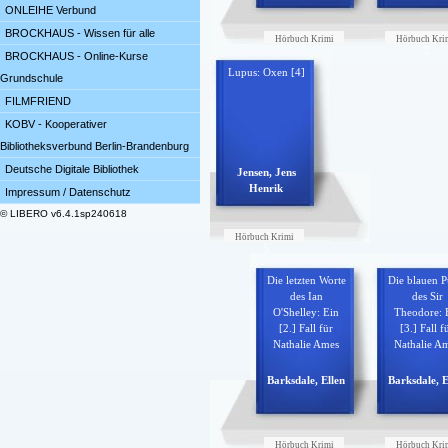
ONLEIHE Verbund
BROCKHAUS - Wissen für alle
Hörbuch Krimi
Hörbuch Kri
1
2
BROCKHAUS - Online-Kurse
Lupus: Oxen [4]
Grundschule
FILMFRIEND
KOBV - Kooperativer
Bibliotheksverbund Berlin-Brandenburg
Deutsche Digitale Bibliothek
Jensen, Jens
Henrik
Impressum / Datenschutz
© LIBERO v6.4.1sp240618
Hörbuch Krimi
5
Die letzten Worte
Die blauen P
des Ian
des Sir
O'Shelley: Ein
Theodore: 
[2.] Fall für
[3.] Fall f
Nathalie Ames
Nathalie A
Barksdale, Ellen
Barksdale, E
Hörbuch Krimi
Hörbuch Kri