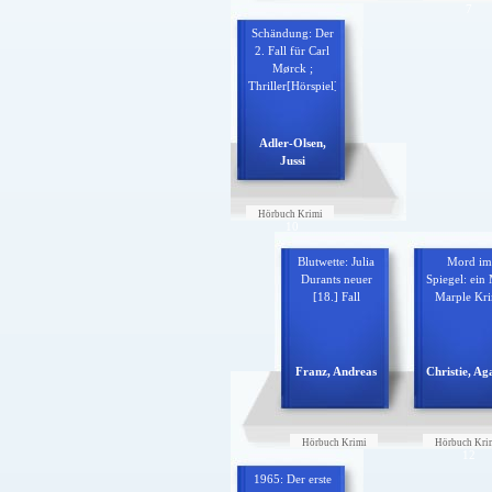
6
7
Schändung: Der
2. Fall für Carl
Mørck ;
Thriller[Hörspiel]
Adler-Olsen,
Jussi
Hörbuch Krimi
10
Blutwette: Julia
Mord im
Durants neuer
Spiegel: ein 
[18.] Fall
Marple Kri
Franz, Andreas
Christie, Ag
Hörbuch Krimi
Hörbuch Kri
11
12
1965: Der erste