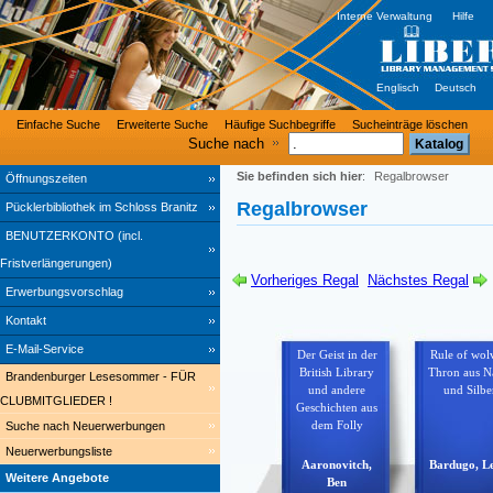
Interne Verwaltung
Hilfe
Englisch
Deutsch
Einfache Suche
Erweiterte Suche
Häufige Suchbegriffe
Sucheinträge löschen
Suche nach
Sie befinden sich hier
:
Regalbrowser
Öffnungszeiten
Regalbrowser
Pücklerbibliothek im Schloss Branitz
BENUTZERKONTO (incl.
Fristverlängerungen)
Vorheriges Regal
Nächstes Regal
Erwerbungsvorschlag
Kontakt
E-Mail-Service
Der Geist in der
Rule of wol
British Library
Thron aus N
Brandenburger Lesesommer - FÜR
und andere
und Silbe
CLUBMITGLIEDER !
Geschichten aus
Suche nach Neuerwerbungen
dem Folly
Neuerwerbungsliste
Aaronovitch,
Bardugo, L
Weitere Angebote
Ben