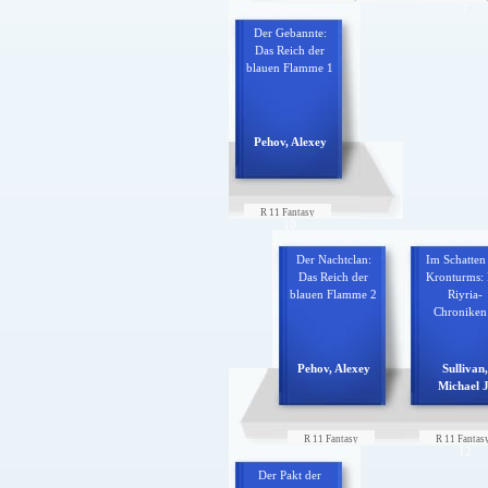
6
7
Der Gebannte:
Das Reich der
blauen Flamme 1
Pehov, Alexey
R 11 Fantasy
10
Der Nachtclan:
Im Schatten
Das Reich der
Kronturms: 
blauen Flamme 2
Riyria-
Chroniken
Pehov, Alexey
Sullivan,
Michael J
R 11 Fantasy
R 11 Fantas
11
12
Der Pakt der