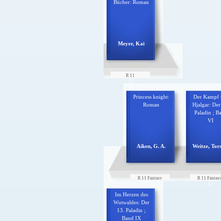
Bücher: Roman
Meyer, Kai
R 11
15
Princess knight:
Der Kampf
Roman
Hjalgar: Der
Paladin ; B
VI
Aiken, G. A.
Weitze, Tor
R 11 Fantasy
R 11 Fantas
16
17
Im Herzen des
Wutwaldes: Der
13. Paladin ;
Band IX