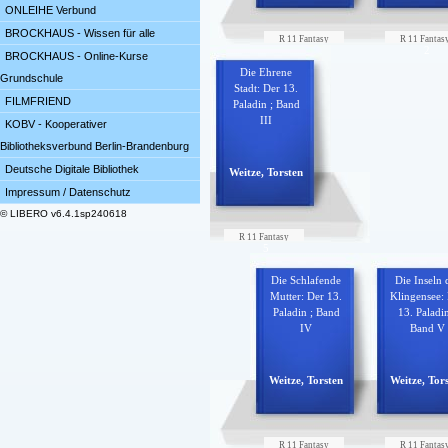
ONLEIHE Verbund
BROCKHAUS - Wissen für alle
R 11 Fantasy
R 11 Fantas
1
2
BROCKHAUS - Online-Kurse
Die Ehrene
Grundschule
Stadt: Der 13.
FILMFRIEND
Paladin ; Band
III
KOBV - Kooperativer
Bibliotheksverbund Berlin-Brandenburg
Deutsche Digitale Bibliothek
Weitze, Torsten
Impressum / Datenschutz
© LIBERO v6.4.1sp240618
R 11 Fantasy
5
Die Schlafende
Die Inseln 
Mutter: Der 13.
Klingensee:
Paladin ; Band
13. Paladin
IV
Band V
Weitze, Torsten
Weitze, Tor
R 11 Fantasy
R 11 Fantas