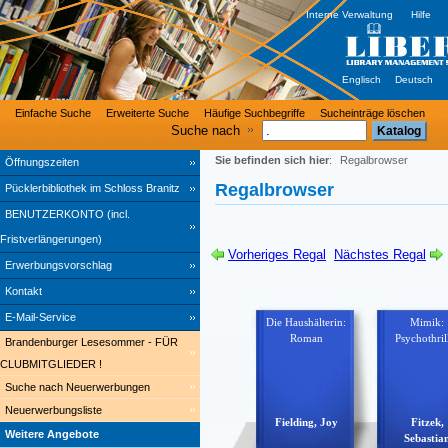
Interne Verwaltung
Hilfe
Englisch
Deutsch
Einfache Suche
Erweiterte Suche
Häufige Suchbegriffe
Sucheinträge löschen
Suche nach
Sie befinden sich hier
:
Regalbrowser
Öffnungszeiten
Regalbrowser
Pücklerbibliothek im Schloss Branitz
BENUTZERKONTO (incl.
Fristverlängerungen)
Vorheriges Regal
Nächstes Regal
Erwerbungsvorschlag
Kontakt
E-Mail-Service
Die Haushälterin:
Mimik:
Roman
Psychothril
Brandenburger Lesesommer - FÜR
CLUBMITGLIEDER !
Suche nach Neuerwerbungen
Neuerwerbungsliste
Fielding, Joy
Fitzek,
Weitere Angebote
Sebastia