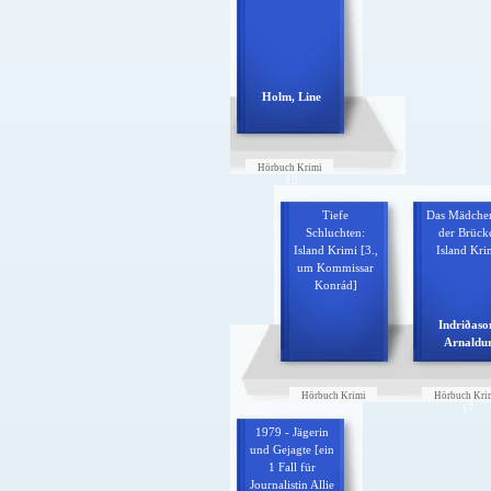
Holm, Line
Hörbuch Krimi
15
Tiefe
Das Mädche
Schluchten:
der Brück
Island Krimi [3.,
Island Kri
um Kommissar
Konrád]
Indriðaso
Arnaldu
Hörbuch Krimi
Hörbuch Kri
16
17
1979 - Jägerin
und Gejagte [ein
1 Fall für
Journalistin Allie