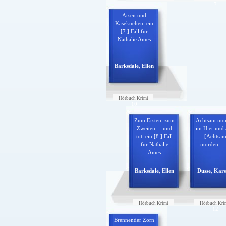
6
7
Arsen und
Käsekuchen: ein
[7.] Fall für
Nathalie Ames
Barksdale, Ellen
Hörbuch Krimi
10
Zum Ersten, zum
Achtsam mo
Zweiten ... und
im Hier und J
tot: ein [8.] Fall
[Achtsa
für Nathalie
morden ...
Ames
Barksdale, Ellen
Dusse, Kars
Hörbuch Krimi
Hörbuch Kri
11
12
Brennender Zorn