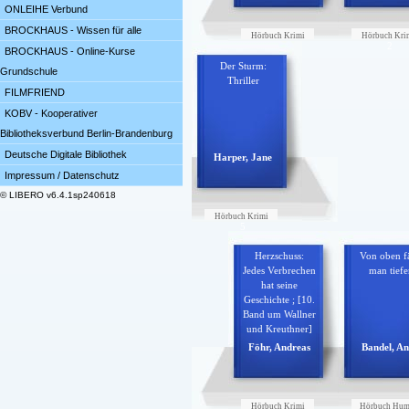
ONLEIHE Verbund
BROCKHAUS - Wissen für alle
Hörbuch Krimi
Hörbuch Kri
1
2
BROCKHAUS - Online-Kurse
Der Sturm:
Grundschule
Thriller
FILMFRIEND
KOBV - Kooperativer
Bibliotheksverbund Berlin-Brandenburg
Deutsche Digitale Bibliothek
Harper, Jane
Impressum / Datenschutz
© LIBERO v6.4.1sp240618
Hörbuch Krimi
5
Herzschuss:
Von oben fä
Jedes Verbrechen
man tiefe
hat seine
Geschichte ; [10.
Band um Wallner
und Kreuthner]
Föhr, Andreas
Bandel, An
Hörbuch Krimi
Hörbuch Hum