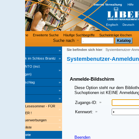
Interne Verwaltung
Hilfe
Englisch
Deutsch
he
Erweiterte Suche
Häufige Suchbegriffe
Sucheinträge löschen
Suche nach
Sie befinden sich hier
:
Systembenutzer-Anmeldung
Systembenutzer-Anmeldung
ek im Schloss Branitz
O (incl.
ngen)
Anmelde-Bildschirm
schlag
Diese Option steht nur dem Bibliothekspersonal zur Ver
Suchoptionen ist KEINE Anmeldung erforderlich!
Zugangs-ID:
 Lesesommer - FÜR
Kennwort:
ER !
uerwerbungen
iste
bote
Beenden