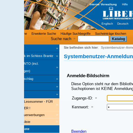
Interne Verwaltung
Hilfe
Englisch
Deutsch
he
Erweiterte Suche
Häufige Suchbegriffe
Sucheinträge löschen
Suche nach
Sie befinden sich hier
:
Systembenutzer-Anmeldung
Systembenutzer-Anmeldung
ek im Schloss Branitz
O (incl.
ngen)
Anmelde-Bildschirm
schlag
Diese Option steht nur dem Bibliothekspersonal zur Ver
Suchoptionen ist KEINE Anmeldung erforderlich!
Zugangs-ID:
 Lesesommer - FÜR
Kennwort:
ER !
uerwerbungen
iste
bote
Beenden