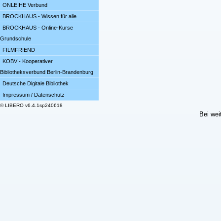
ONLEIHE Verbund
BROCKHAUS - Wissen für alle
BROCKHAUS - Online-Kurse
Grundschule
FILMFRIEND
KOBV - Kooperativer
Bibliotheksverbund Berlin-Brandenburg
Deutsche Digitale Bibliothek
Impressum / Datenschutz
© LIBERO v6.4.1sp240618
Bei wei