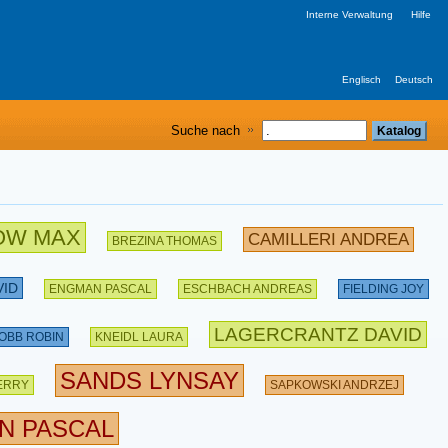
Interne Verwaltung
Hilfe
Englisch
Deutsch
Suche nach
OW MAX
CAMILLERI ANDREA
BREZINA THOMAS
VID
ENGMAN PASCAL
ESCHBACH ANDREAS
FIELDING JOY
LAGERCRANTZ DAVID
OBB ROBIN
KNEIDL LAURA
SANDS LYNSAY
ERRY
SAPKOWSKI ANDRZEJ
N PASCAL