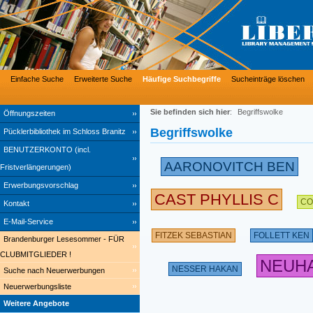
Einfache Suche
Erweiterte Suche
Häufige Suchbegriffe
Sucheinträge löschen
Sie befinden sich hier
:
Begriffswolke
Öffnungszeiten
Begriffswolke
Pücklerbibliothek im Schloss Branitz
BENUTZERKONTO (incl.
AARONOVITCH BEN
Fristverlängerungen)
Erwerbungsvorschlag
CAST PHYLLIS C
CO
Kontakt
E-Mail-Service
FITZEK SEBASTIAN
FOLLETT KEN
Brandenburger Lesesommer - FÜR
CLUBMITGLIEDER !
NEUH
NESSER HAKAN
Suche nach Neuerwerbungen
Neuerwerbungsliste
Weitere Angebote