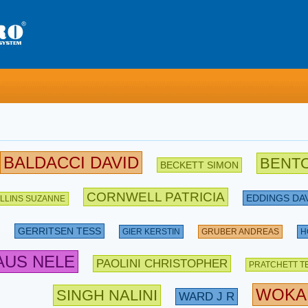
BALDACCI DAVID
BENT
BECKETT SIMON
CORNWELL PATRICIA
EDDINGS DA
LLINS SUZANNE
GERRITSEN TESS
GIER KERSTIN
GRUBER ANDREAS
H
AUS NELE
PAOLINI CHRISTOPHER
PRATCHETT T
WOKA
SINGH NALINI
WARD J R