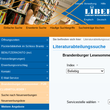
Interne Verwaltung
Hilfe
Englisch
Deutsch
Einfache Suche
Erweiterte Suche
Häufige Suchbegriffe
Sucheinträge löschen
Sie befinden sich hier
:
Literaturabteilungssu
Öffnungszeiten
Literaturabteilungssuche
Pücklerbibliothek im Schloss Branitz
BENUTZERKONTO (incl.
Brandenburger Lesesomme
Fristverlängerungen)
Index
Erwerbungsvorschlag
Kontakt
E-Mail-Service
Brandenburger Lesesommer - FÜR
CLUBMITGLIEDER !
Suche nach Neuerwerbungen
Neuerwerbungsliste
Servicestelle wählen
Weitere Angebote