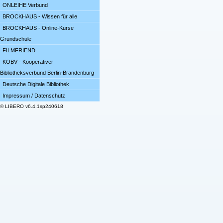
ONLEIHE Verbund
BROCKHAUS - Wissen für alle
BROCKHAUS - Online-Kurse
Grundschule
FILMFRIEND
KOBV - Kooperativer
Bibliotheksverbund Berlin-Brandenburg
Deutsche Digitale Bibliothek
Impressum / Datenschutz
© LIBERO v6.4.1sp240618