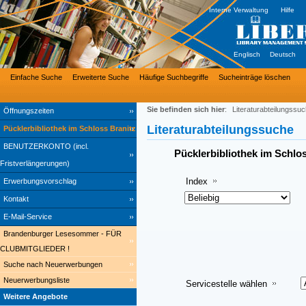
Interne Verwaltung
Hilfe
Englisch
Deutsch
Einfache Suche
Erweiterte Suche
Häufige Suchbegriffe
Sucheinträge löschen
Sie befinden sich hier
:
Literaturabteilungssu
Öffnungszeiten
Literaturabteilungssuche
Pücklerbibliothek im Schloss Branitz
BENUTZERKONTO (incl.
Pücklerbibliothek im Schlo
Fristverlängerungen)
Index
Erwerbungsvorschlag
Kontakt
E-Mail-Service
Brandenburger Lesesommer - FÜR
CLUBMITGLIEDER !
Suche nach Neuerwerbungen
Neuerwerbungsliste
Servicestelle wählen
Weitere Angebote