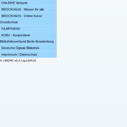
ONLEIHE Verbund
BROCKHAUS - Wissen für alle
BROCKHAUS - Online-Kurse
Grundschule
FILMFRIEND
KOBV - Kooperativer
Bibliotheksverbund Berlin-Brandenburg
Deutsche Digitale Bibliothek
Impressum / Datenschutz
© LIBERO v6.4.1sp240618